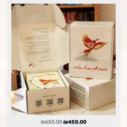
₪
650.00
₪
450.00