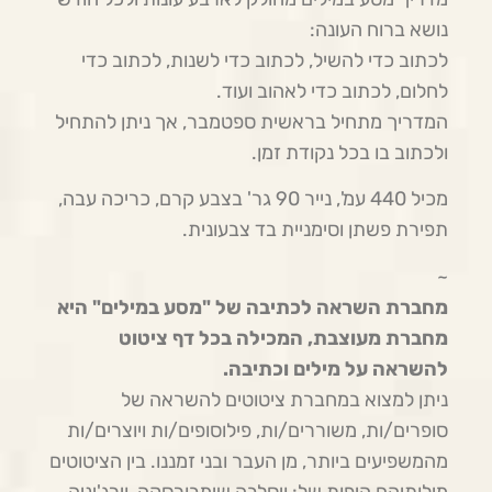
נושא ברוח העונה:
לכתוב כדי להשיל, לכתוב כדי לשנות, לכתוב כדי
לחלום, לכתוב כדי לאהוב ועוד.
המדריך מתחיל בראשית ספטמבר, אך ניתן להתחיל
ולכתוב בו בכל נקודת זמן.
מכיל 440 עמ', נייר 90 גר' בצבע קרם, כריכה עבה,
תפירת פשתן וסימניית בד צבעונית.
~
מחברת השראה לכתיבה של "מסע במילים" היא
מחברת מעוצבת, המכילה בכל דף ציטוט
להשראה על מילים וכתיבה.
ניתן למצוא במחברת ציטוטים להשראה של
סופרים/ות, משוררים/ות, פילוסופים/ות ויוצרים/ות
מהמשפיעים ביותר, מן העבר ובני זמננו. בין הציטוטים
מילותיהם היפות של: ויסלבה שימבורסקה, וירג'יניה