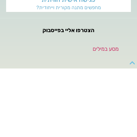
מחפשים מתנה מקורית וייחודית?
הצטרפו אליי בפייסבוק
‏מסע במילים‏
Ⓒ כל הזכויות שמורות לחגית אלמקייס, מסע במילים - 2022
איורים: יעל הרצוג
בניה ועיצוב: סטודיו My Spot