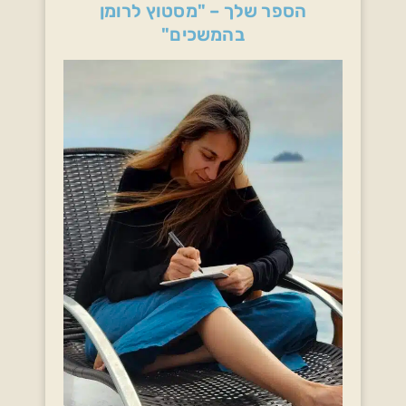
הספר שלך – "מסטוץ לרומן
בהמשכים"